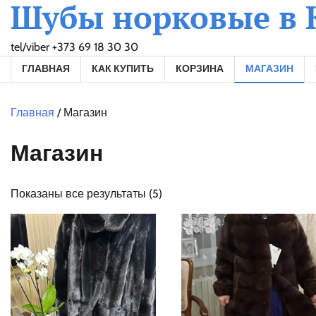
Шубы норковые в
Skip
to
content
tel/viber +373 69 18 30 30
ГЛАВНАЯ
КАК КУПИТЬ
КОРЗИНА
МАГАЗИН
Главная
/ Магазин
Магазин
Показаны все результаты (5)