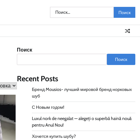
Найти:
Главная
Как
Корзина
Магазин
Мой
Оформление
Фото
купить
аккаунт
заказа
шубы
Поиск
Поиск
Recent Posts
Бренд Mousios- лучший мировой бренд норковых
шуб
С Новым годом!
Luxul nork de neegalat — alegeți o superbă haină nouă
pentru Anul Nou!
Хочется купить шубу?