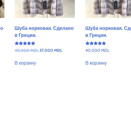
но
Шуба норковая. Сделано
Шуба норковая. С
в Греции.
в Греции.
Оценка
Оценка
Первоначальная
Текущая
40.000
MDL
37.000
MDL
40.000
MDL
5.00
5.00
цена
цена:
из 5
из 5
составляла
37.000 MDL.
В корзину
В корзину
40.000 MDL.