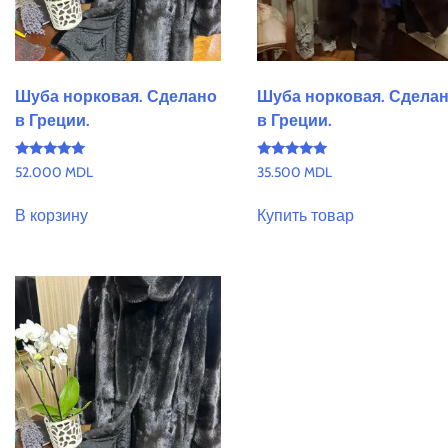
Шуба норковая. Сделано
Шуба норковая. Сдела
в Греции.
в Греции.
Оценка
Оценка
52.000
MDL
35.500
MDL
5.00
5.00
из 5
из 5
В корзину
Купить товар