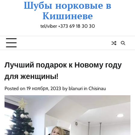
Шубы норковые в
Skip
to
Кишиневе
content
tel/viber +373 69 18 30 30
Главная
Как
Корзина
Магазин
Мой
Оформление
Фото
купить
аккаунт
заказа
шубы
Лучший подарок к Новому году
для женщины!
Posted on
19 ноября, 2023
by
blanuri in Chisinau