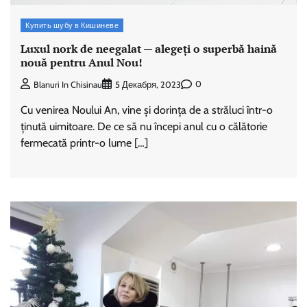
Купить шубу в Кишиневе
Luxul nork de neegalat — alegeți o superbă haină
nouă pentru Anul Nou!
0
Blanuri In Chisinau
5 Декабря, 2023
Cu venirea Noului An, vine și dorința de a străluci într-o
ținută uimitoare. De ce să nu începi anul cu o călătorie
fermecată printr-o lume […]