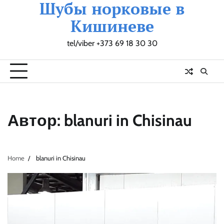
Шубы норковые в
Skip
to
Кишиневе
content
tel/viber +373 69 18 30 30
Главная
Как
Корзина
Магазин
Мой
Оформление
Фото
купить
аккаунт
заказа
шубы
Автор:
blanuri in Chisinau
Home
blanuri in Chisinau