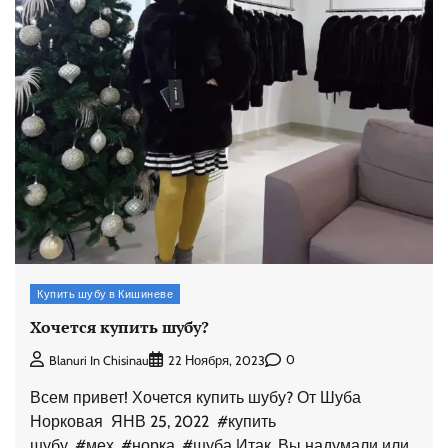
Купить шубу в Кишиневе
Хочется купить шубу?
0
Blanuri In Chisinau
22 Ноября, 2023
Всем привет! Хочется купить шубу? От Шуба
Норковая ЯНВ 25, 2022 #купить
шубу, #мех, #норка, #шуба Итак, Вы надумали или